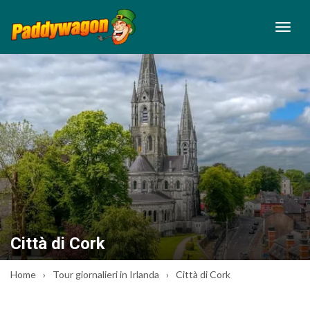
Città di Cork
Home
Tour giornalieri in Irlanda
Città di Cork